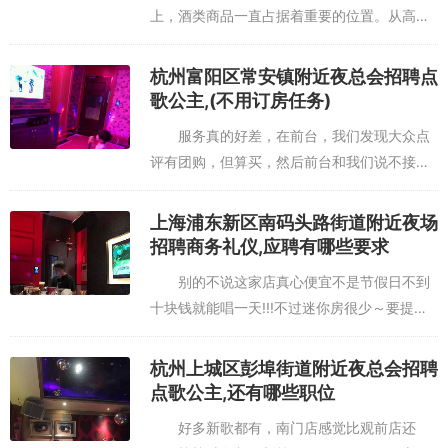
上，酒类商品一直占据着重要的位置。从高端
的红酒到日常的啤酒，种类繁多，如何有效地
推销这些商品，提升销售额，是每位销售人员
杭州富阳区常安镇附近夜总会招聘点
必须掌握的技能。本文将分享...
歌公主,(不用订房任务)
服务真的好差，在前台，我们发现大众点
评有团购，但算买，然后前台和我们说不接受
现场团购！！难道让我们出门左拐团购好再来
么？和他们理论后应许我们团购了，但态度就
上海浦东新区南码头路街道附近夜场
好差了，脸都板起来了，出去消...
招聘商务礼仪,应聘有哪些要求
别的不说这家店真心便宜不是节假日不到
十块钱就能唱一天!!!不过迷你房很少～要提前
订～歌不新也不旧～音效吧一般般吧～隔音效
果很一般能听得见别的房间唱的歌～去洗手间
杭州上城区彭埠街道附近夜总会招聘
的路上都能听见每间房的歌...
点歌公主,还有哪些职位
好多新歌都有，南门店感觉比观前店还