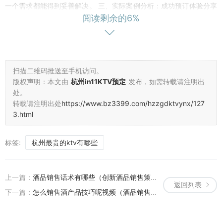
一个需求都能得到妥善解决。 三、实际案例分析：成功预订体验分享
阅读剩余的6%
案例一：公司年会预订 某科技公司在杭州举办年会，需要预订一间能
容纳50人的大型KTV包厢。通过拨打某知名订房机构的电话，他们不
仅成功预订了符合要求的包厢，还额外获得了免费的场地布置和专业
的音响设备。整个活动过程中，订房机构还提供了贴心的服务支持，
确保了年会的顺利进行。 案例二：生日惊喜安排 小张想在朋友的生日
扫描二维码推送至手机访问。
当天给他一个难忘的惊喜。通过一家专业的订房机构，他成功预订了
版权声明：本文由
杭州in11KTV预定
发布，如需转载请注明出
一家具有主题风格的KTV包厢，并提前安排了蛋糕和酒水。在生日当
处。
转载请注明出处
https://www.bz3399.com/hzzgdktvynx/127
天，订房机构还协助他完成了生日惊喜的布置和策划，让朋友度过了
3.html
一个难忘的夜晚。 四、如何有效拨打订房机构电话 1. 提前准备：在拨
打电话前，明确您的需求（如房间大小、时间、特殊要求等），并做
好记录。这样可以帮助您更加高效地与客服人员沟通。 2. 礼貌沟通：
标签:
杭州最贵的ktv有哪些
在电话中保持礼貌和清晰的表达，有助于提升沟通效率并留下良好印
象。 3. 确认细节：在电话中确认所有预订细节（如房间号、价格、时
上一篇：
酒品销售话术有哪些（创新酒品销售策略：解锁魅力话术与沟通技巧）
间等），并保存好相关凭证以备不时之需。 五、总结与建议 掌握“杭
返回列表
州KTV订房
下一篇：
怎么销售酒产品技巧呢视频（酒品销售新视角：策略与实战技巧视频指南）