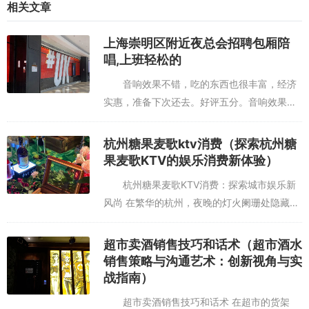
相关文章
上海崇明区附近夜总会招聘包厢陪
唱,上班轻松的
音响效果不错，吃的东西也很丰富，经济
实惠，准备下次还去。好评五分。音响效果很
老了，歌曲也很老，环境一般般很棒，就是要
提前预约了，有点不像以前一样方便了帮儿子
杭州糖果麦歌ktv消费（探索杭州糖
买的，很满意，下次还会去。上...
果麦歌KTV的娱乐消费新体验）
杭州糖果麦歌KTV消费：探索城市娱乐新
风尚 在繁华的杭州，夜晚的灯火阑珊处隐藏着
无数令人向往的娱乐场所，而糖果麦歌KTV无
疑是其中一颗璀璨的明珠。作为杭州知名的娱
超市卖酒销售技巧和话术（超市酒水
乐场所，糖果麦歌KT...
销售策略与沟通艺术：创新视角与实
战指南）
超市卖酒销售技巧和话术 在超市的货架